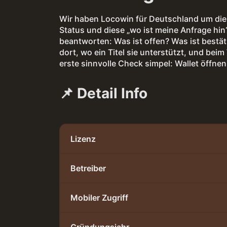
Wir haben Locowin für Deutschland um die P
Status und diese „wo ist meine Anfrage hin
beantworten: Was ist offen? Was ist bestä
dort, wo ein Titel sie unterstützt, und bei
erste sinnvolle Check simpel: Wallet öffnen 
📌 Detail Info
Lizenz
Betreiber
Mobiler Zugriff