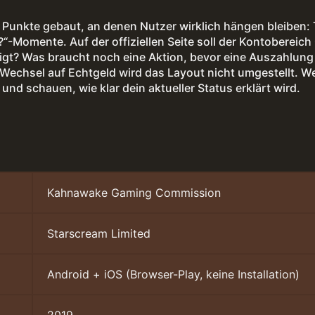
unkte gebaut, an denen Nutzer wirklich hängen bleiben: Ti
?“-Momente. Auf der offiziellen Seite soll der Kontoberei
tigt? Was braucht noch eine Aktion, bevor eine Auszahlung
m Wechsel auf Echtgeld wird das Layout nicht umgestellt. W
und schauen, wie klar dein aktueller Status erklärt wird.
Kahnawake Gaming Commission
Starscream Limited
Android + iOS (Browser-Play, keine Installation)