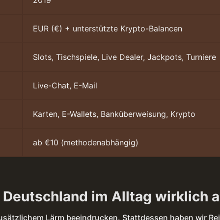
2019
EUR (€) + unterstützte Krypto-Balancen
Slots, Tischspiele, Live Dealer, Jackpots, Turniere
Live-Chat, E-Mail
Karten, E-Wallets, Banküberweisung, Krypto
ab €10 (methodenabhängig)
 Deutschland im Alltag wirklich 
zusätzlichem Lärm beeindrucken. Stattdessen haben wir Rei