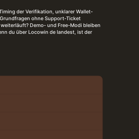
ming der Verifikation, unklarer Wallet-
ch Grundfragen ohne Support-Ticket
 weiterläuft? Demo- und Free-Modi bleiben
enn du über Locowin de landest, ist der