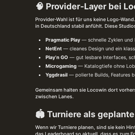
🧠 Provider-Layer bei L
Provider-Wahl ist für uns keine Logo-Wand.
in Deutschland stabil anfühlt. Diese Studios
Pragmatic Play
— schnelle Zyklen und 
NetEnt
— cleanes Design und ein klassi
Play’n GO
— gut lesbare Interfaces, sc
Microgaming
— Katalogtiefe ohne Lo
Yggdrasil
— polierte Builds, Features b
Gemeinsam halten sie Locowin dort vorher
zwischen Lanes.
🏟️ Turniere als geplant
Wenn wir Turniere planen, sind sie kein Hi
das Leaderboard so aktuell, dass es zum F