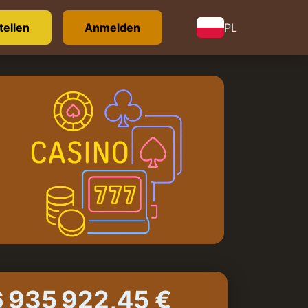
tellen
Anmelden
PL
Wilhelmina
6 935 922,45 €
,25 €
17 526,31 €