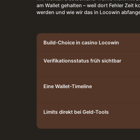
am Wallet gehalten – weil dort Fehler Zeit
werden und wie wir das in Locowin abfang
Build-Choice in casino Locowin
Verifikationsstatus früh sichtbar
Eine Wallet-Timeline
Limits direkt bei Geld-Tools