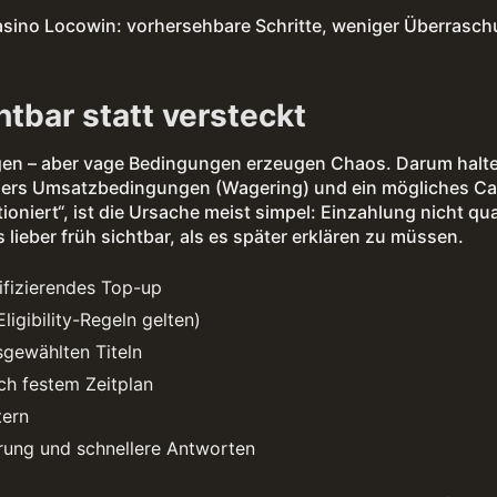
 casino Locowin: vorhersehbare Schritte, weniger Überrasc
tbar statt versteckt
en – aber vage Bedingungen erzeugen Chaos. Darum halten
rs Umsatzbedingungen (Wagering) und ein mögliches Cas
oniert“, ist die Ursache meist simpel: Einzahlung nicht qua
ieber früh sichtbar, als es später erklären zu müssen.
ifizierendes Top-up
igibility-Regeln gelten)
sgewählten Titeln
h festem Zeitplan
tern
ierung und schnellere Antworten