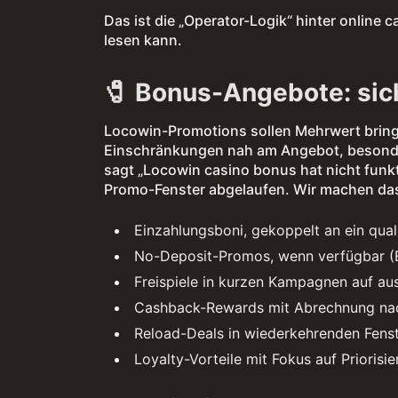
Das ist die „Operator-Logik“ hinter online
lesen kann.
🧷 Bonus-Angebote: sich
Locowin-Promotions sollen Mehrwert bring
Einschränkungen nah am Angebot, besonde
sagt „Locowin casino bonus hat nicht funkti
Promo-Fenster abgelaufen. Wir machen das l
Einzahlungsboni, gekoppelt an ein qual
No-Deposit-Promos, wenn verfügbar (El
Freispiele in kurzen Kampagnen auf au
Cashback-Rewards mit Abrechnung nac
Reload-Deals in wiederkehrenden Fens
Loyalty-Vorteile mit Fokus auf Prioris