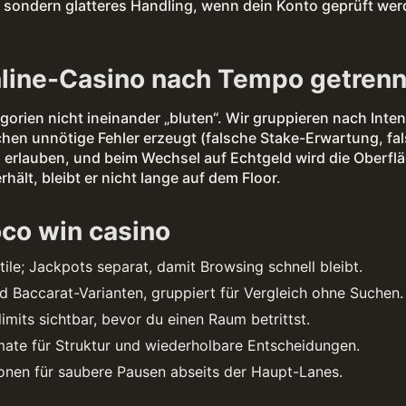
“, sondern glatteres Handling, wenn dein Konto geprüft w
nline-Casino nach Tempo getrenn
gorien nicht ineinander „bluten“. Wir gruppieren nach Inte
hen unnötige Fehler erzeugt (falsche Stake-Erwartung, fa
 erlauben, und beim Wechsel auf Echtgeld wird die Oberflä
hält, bleibt er nicht lange auf dem Floor.
oco win casino
tile; Jackpots separat, damit Browsing schnell bleibt.
d Baccarat-Varianten, gruppiert für Vergleich ohne Suchen.
imits sichtbar, bevor du einen Raum betrittst.
ate für Struktur und wiederholbare Entscheidungen.
nen für saubere Pausen abseits der Haupt-Lanes.