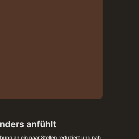
anders anfühlt
bung an ein paar Stellen reduziert und nah